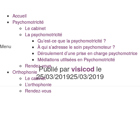
Accueil
Accueil
Psychomotricité
Psychomotricité
Le cabinet
Le cabinet
La psychomotricité
La psychomotricité
Qu’est-ce que la psychomotricité ?
Qu’est-ce que la psychomotricité ?
Menu
À qui s’adresse le soin psychomoteur ?
À qui s’adresse le soin psychomoteur ?
Déroulement d’une prise en charge psychomotrice
Déroulement d’une prise en charge psychomotrice
Médiations utilisées en Psychomotricité
Médiations utilisées en Psychomotricité
Rendez-vous
Rendez-vous
Publié par
visicod
le
Orthophonie
Orthophonie
25/03/2019
25/03/2019
Le cabinet
Le cabinet
L’orthophonie
L’orthophonie
Rendez-vous
Rendez-vous