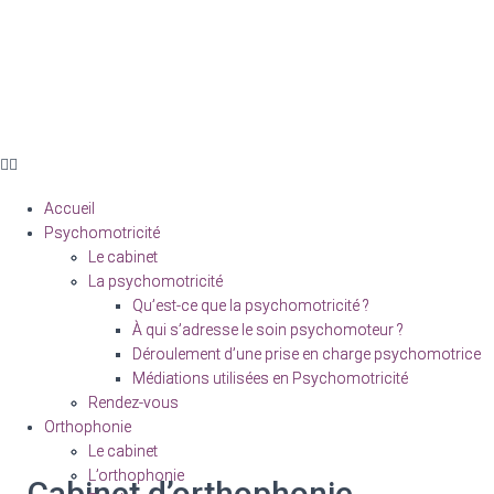
Accueil
Accueil
Psychomotricité
Psychomotricité
Le cabinet
Le cabinet
La psychomotricité
La psychomotricité
Qu’est-ce que la psychomotricité ?
Qu’est-ce que la psychomotricité ?
À qui s’adresse le soin psychomoteur ?
À qui s’adresse le soin psychomoteur ?
Déroulement d’une prise en charge psychomotrice
Déroulement d’une prise en charge psychomotrice
Médiations utilisées en Psychomotricité
Médiations utilisées en Psychomotricité
Rendez-vous
Rendez-vous
Orthophonie
Orthophonie
Le cabinet
Le cabinet
L’orthophonie
L’orthophonie
Cabinet d’orthophonie