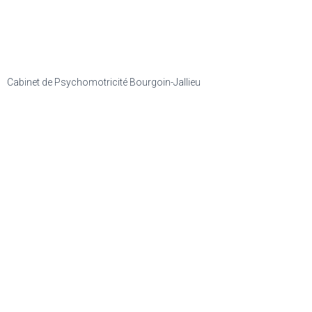
06 08 94 03 27
Cabinet de Psychomotricité Bourgoin-Jallieu
Cabinet de Psychomotricité
Lyon 7ème
15, Rue des 3 Pierres – 69007 Lyon
04 78 58 55 46