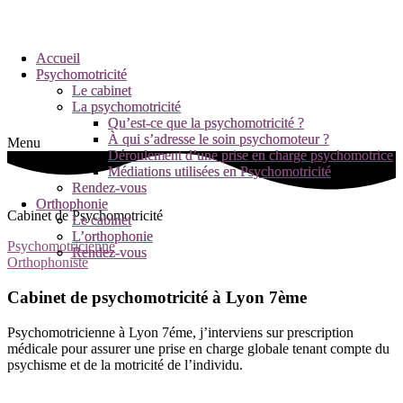
Accueil
Accueil
Psychomotricité
Psychomotricité
Le cabinet
Le cabinet
La psychomotricité
La psychomotricité
Qu’est-ce que la psychomotricité ?
Qu’est-ce que la psychomotricité ?
À qui s’adresse le soin psychomoteur ?
À qui s’adresse le soin psychomoteur ?
Menu
Déroulement d’une prise en charge psychomotrice
Déroulement d’une prise en charge psychomotrice
Médiations utilisées en Psychomotricité
Médiations utilisées en Psychomotricité
Rendez-vous
Rendez-vous
Orthophonie
Orthophonie
Cabinet de Psychomotricité
Le cabinet
Le cabinet
L’orthophonie
L’orthophonie
Psychomotricienne
Rendez-vous
Rendez-vous
Orthophoniste
Cabinet de psychomotricité à Lyon 7ème
Psychomotricienne à Lyon 7
ém
e
, j’interviens
sur prescription
médicale pour assurer une prise en charge globale tenant compte du
psychisme et de la motricité de l’individu.