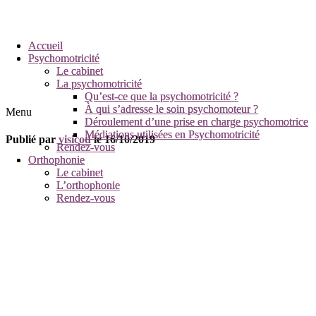
Accueil
Accueil
Psychomotricité
Psychomotricité
Le cabinet
Le cabinet
La psychomotricité
La psychomotricité
Qu’est-ce que la psychomotricité ?
Qu’est-ce que la psychomotricité ?
À qui s’adresse le soin psychomoteur ?
À qui s’adresse le soin psychomoteur ?
Menu
Déroulement d’une prise en charge psychomotrice
Déroulement d’une prise en charge psychomotrice
Médiations utilisées en Psychomotricité
Médiations utilisées en Psychomotricité
Publié par
visicod
le
16/10/2019
Rendez-vous
Rendez-vous
Orthophonie
Orthophonie
Le cabinet
Le cabinet
L’orthophonie
L’orthophonie
Rendez-vous
Rendez-vous