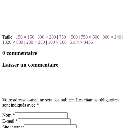
Taille :
150 × 150
|
300 × 200
|
750 × 500
|
750 × 500
|
360 × 240
|
1320 × 880
|
230 × 350
|
160 × 160
|
5184 × 3456
0 commentaire
Laisser un commentaire
Votre adresse e-mail ne sera pas publiée.
Les champs obligatoires
sont indiqués avec
*
Nom
*
E-mail
*
Site internet