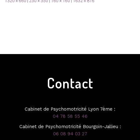
1320 × 660
|
230 × 350
|
160 × 160
|
1632 × 816
Contact
Cabinet de Psychomotricité Lyon 7ème :
04 78 58 55 46
Cabinet de Psychomotricité Bourgoin-Jallieu :
06 08 94 03 27