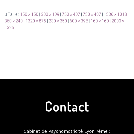
Taille :
150 × 150
|
300 × 199
|
750 × 497
|
750 × 497
|
1536 × 1018
|
360 × 240
|
1320 × 875
|
230 × 350
|
600 × 398
|
160 × 160
|
2000 ×
1325
Contact
Cabinet de Psychomotricité Lyon 7ème :