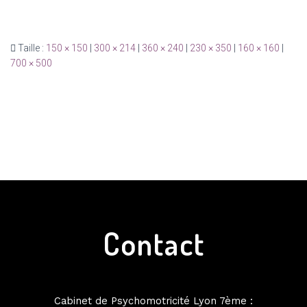
Taille :
150 × 150
|
300 × 214
|
360 × 240
|
230 × 350
|
160 × 160
|
700 × 500
Contact
Cabinet de Psychomotricité Lyon 7ème :