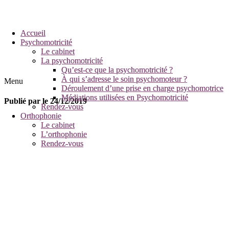
Accueil
Accueil
Psychomotricité
Psychomotricité
Le cabinet
Le cabinet
La psychomotricité
La psychomotricité
Qu’est-ce que la psychomotricité ?
Qu’est-ce que la psychomotricité ?
À qui s’adresse le soin psychomoteur ?
À qui s’adresse le soin psychomoteur ?
Menu
Déroulement d’une prise en charge psychomotrice
Déroulement d’une prise en charge psychomotrice
Médiations utilisées en Psychomotricité
Médiations utilisées en Psychomotricité
Publié par
le
24/12/2019
Rendez-vous
Rendez-vous
Orthophonie
Orthophonie
Le cabinet
Le cabinet
L’orthophonie
L’orthophonie
Rendez-vous
Rendez-vous