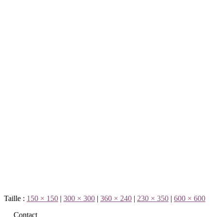
Taille :
150 × 150
|
300 × 300
|
360 × 240
|
230 × 350
|
600 × 600
Contact