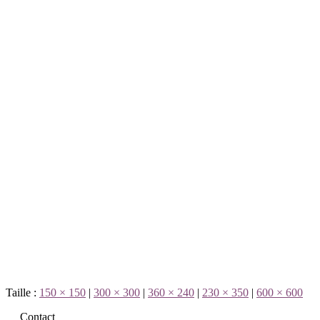
Taille :
150 × 150
|
300 × 300
|
360 × 240
|
230 × 350
|
600 × 600
Contact