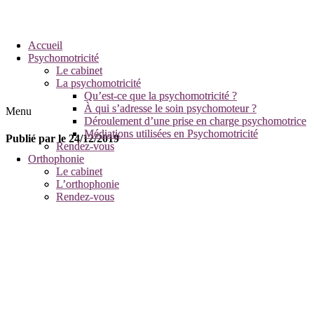
Accueil
Accueil
Psychomotricité
Psychomotricité
Le cabinet
Le cabinet
La psychomotricité
La psychomotricité
Qu’est-ce que la psychomotricité ?
Qu’est-ce que la psychomotricité ?
À qui s’adresse le soin psychomoteur ?
À qui s’adresse le soin psychomoteur ?
Menu
Déroulement d’une prise en charge psychomotrice
Déroulement d’une prise en charge psychomotrice
Médiations utilisées en Psychomotricité
Médiations utilisées en Psychomotricité
Publié par
le
24/12/2019
Rendez-vous
Rendez-vous
Orthophonie
Orthophonie
Le cabinet
Le cabinet
L’orthophonie
L’orthophonie
Rendez-vous
Rendez-vous